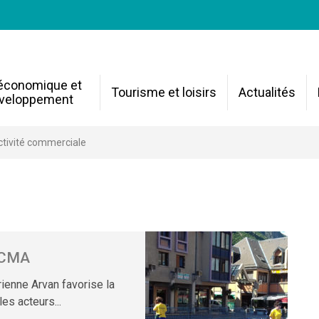
 économique et
Tourisme et loisirs
Actualités
veloppement
ctivité commerciale
3CMA
nne Arvan favorise la
es acteurs...