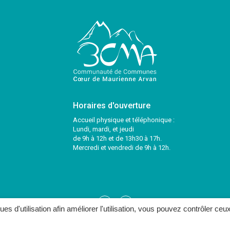
Horaires d'ouverture
Accueil physique et téléphonique :
Lundi, mardi, et jeudi
de 9h à 12h et de 13h30 à 17h.
Mercredi et vendredi de 9h à 12h.
Lien
Lien
ques d'utilisation afin améliorer l'utilisation, vous pouvez contrôler ceu
vers
vers
le
le