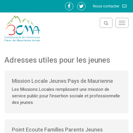
Gestion des traceurs
Nous contacter
Lien
Lien
vers
vers
le
le
Toggl
compte
compte
navig
Facebook
Twitter
Adresses utiles pour les jeunes
Mission Locale Jeunes Pays de Maurienne
Les Missions Locales remplissent une mission de
service public pour l’insertion sociale et professionnelle
des jeunes.
Point Ecoute Familles Parents Jeunes