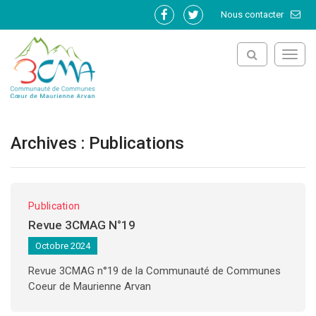
Gestion des traceurs
Nous contacter
Lien
Lien
vers
vers
le
le
Toggl
compte
compte
navig
Facebook
Twitter
Archives :
Publications
Publication
Revue 3CMAG N°19
Octobre 2024
Revue 3CMAG n°19 de la Communauté de Communes
Coeur de Maurienne Arvan