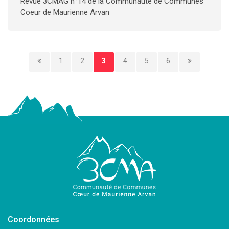
Revue 3CMAG n°14 de la Communauté de Communes
Coeur de Maurienne Arvan
1
2
3
4
5
6
Coordonnées