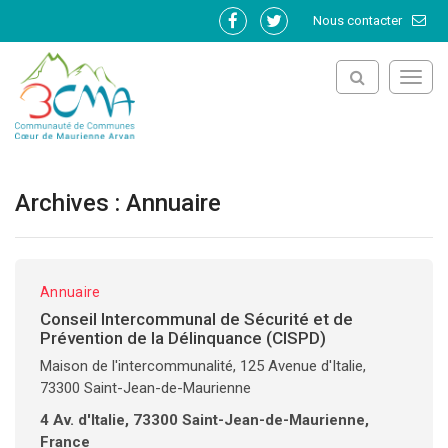
Gestion des traceurs
Nous contacter
Lien
Lien
vers
vers
le
le
Toggl
compte
compte
navig
Facebook
Twitter
Archives :
Annuaire
Annuaire
Conseil Intercommunal de Sécurité et de
Prévention de la Délinquance (CISPD)
Maison de l'intercommunalité, 125 Avenue d'Italie,
73300 Saint-Jean-de-Maurienne
4 Av. d'Italie, 73300 Saint-Jean-de-Maurienne,
France