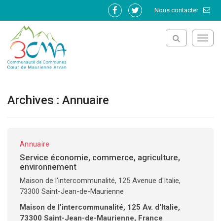
Gestion des traceurs
Nous contacter
Lien
Lien
vers
vers
le
le
Toggl
compte
compte
navig
Facebook
Twitter
Archives :
Annuaire
Annuaire
Service économie, commerce, agriculture,
environnement
Maison de l'intercommunalité, 125 Avenue d'Italie,
73300 Saint-Jean-de-Maurienne
Maison de l’intercommunalité, 125 Av. d'Italie,
73300 Saint-Jean-de-Maurienne, France