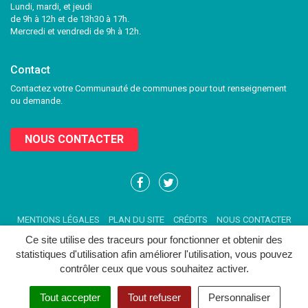
Lundi, mardi, et jeudi
de 9h à 12h et de 13h30 à 17h.
Mercredi et vendredi de 9h à 12h.
Contact
Contactez votre Communauté de communes pour tout renseignement
ou demande.
NOUS CONTACTER
Lien
Lien
vers
vers
le
le
MENTIONS LÉGALES
PLAN DU SITE
CRÉDITS
NOUS CONTACTER
compte
compte
Facebook
Twitter
Ce site utilise des traceurs pour fonctionner et obtenir des
statistiques d'utilisation afin améliorer l'utilisation, vous pouvez
contrôler ceux que vous souhaitez activer.
Tout accepter
Tout refuser
Personnaliser