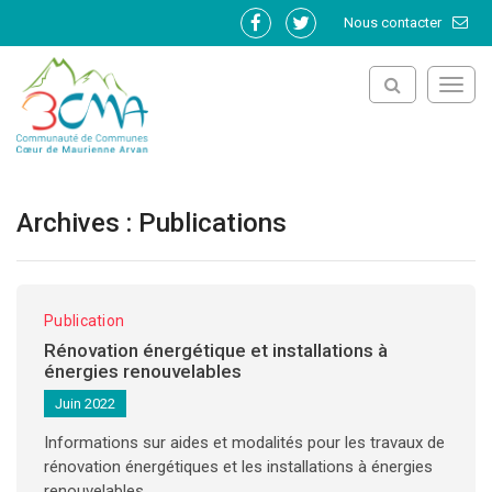
Gestion des traceurs
Nous contacter
Lien
Lien
vers
vers
le
le
Toggl
compte
compte
navig
Facebook
Twitter
Archives :
Publications
Publication
Rénovation énergétique et installations à
énergies renouvelables
Juin 2022
Informations sur aides et modalités pour les travaux de
rénovation énergétiques et les installations à énergies
renouvelables.