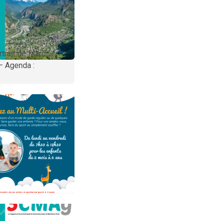
rtrait de Marc
 – Agenda :